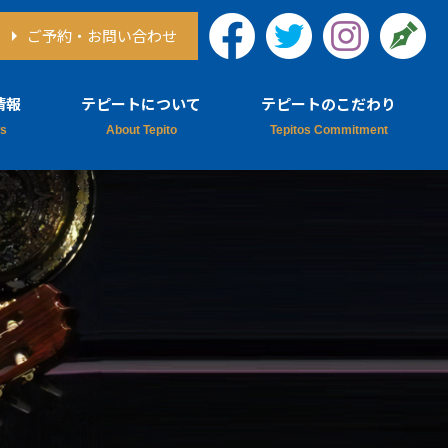
ご予約・お問い合わせ
情報
テピートについて
テピートのこだわり
情報
テピートについて
ア情報
シェフ紹介
テピートのレシピ本
チューチョについて
採用情報
デルフィネス
思い出