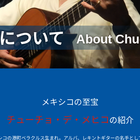
について
About Chu
メキシコの至宝
チューチョ・デ・メヒコ
の紹介
メキシコの港町ベラクルス生まれ。アルバ、レキントギターの名手とし