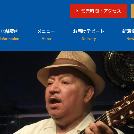
営業時間・アクセス
店舗案内
メニュー
お届けテピート
新着
店舗概要
料理
新着
営業日
テキーラ
メディ
予約・お問い
飲み物
合わせ