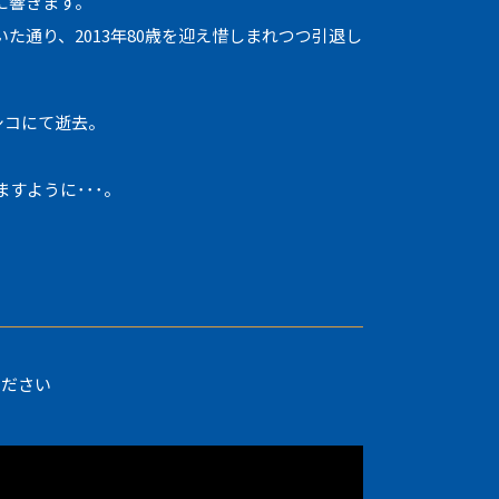
に響きます。
た通り、2013年80歳を迎え惜しまれつつ引退し
シコにて逝去。
すように･･･。
ください