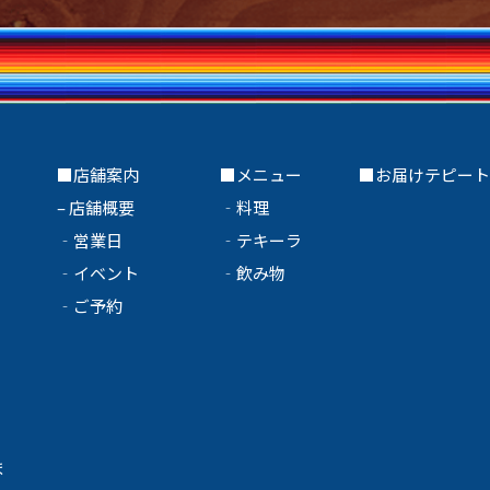
■店舗案内
■メニュー
■
お届けテピー
–
店舗概要
‐
料理
‐
営業日
‐
テキーラ
‐
イベント
‐
飲み物
‐
ご予約
ま