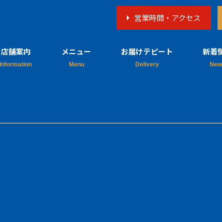
営業時間・アクセス
店舗案内
メニュー
お届けテピート
新着
店舗概要
料理
新着
営業日
テキーラ
メディ
予約・お問い
飲み物
合わせ