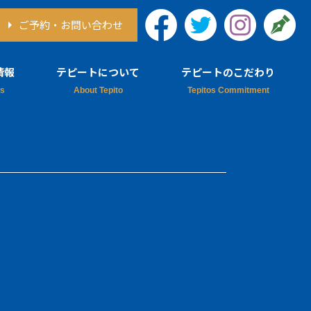
ご予約・お問い合わせ
情報
テピートについて
テピートのこだわり
情報
テピートについて
ア情報
シェフ紹介
テピートのレシピ本
チューチョについて
採用情報
デルフィネス
思い出