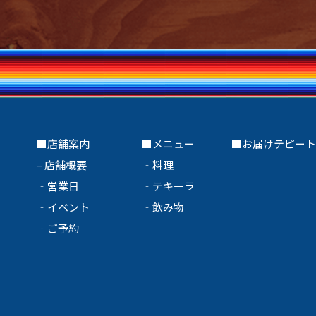
■店舗案内
■メニュー
■
お届けテピー
–
店舗概要
‐
料理
‐
営業日
‐
テキーラ
‐
イベント
‐
飲み物
‐
ご予約