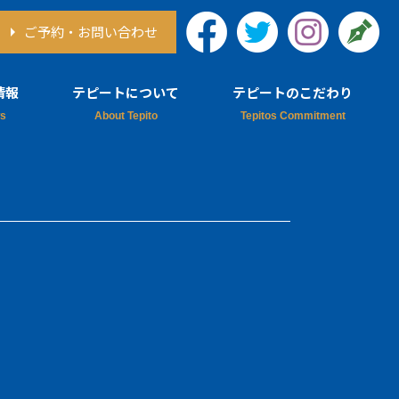
ご予約・お問い合わせ
情報
テピートについて
テピートのこだわり
情報
テピートについて
ア情報
シェフ紹介
テピートのレシピ本
チューチョについて
採用情報
デルフィネス
思い出