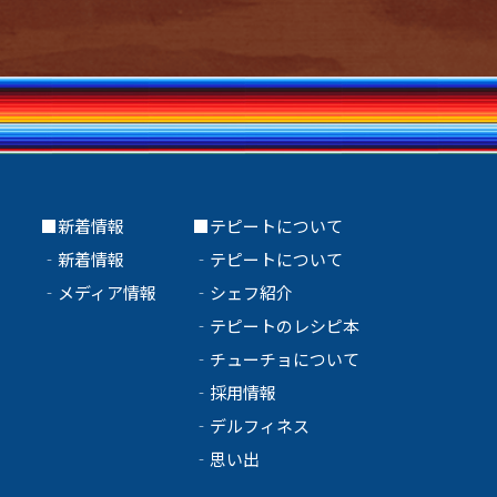
ト
■新着情報
■テピートについて
‐
新着情報
‐
テピートについて
‐
メディア情報
‐
シェフ紹介
‐
テピートのレシピ本
‐
チューチョについて
‐
採用情報
‐
デルフィネス
‐
思い出