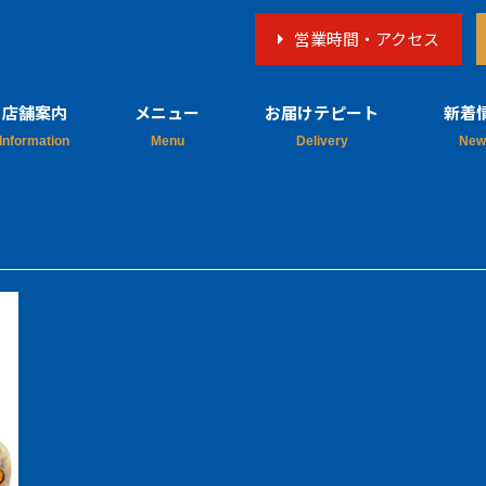
営業時間・アクセス
店舗案内
メニュー
お届けテピート
新着
店舗概要
料理
新着
営業日
テキーラ
メディ
予約・お問い
飲み物
合わせ