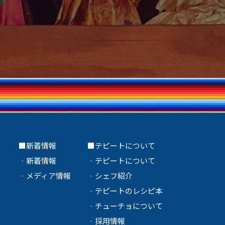
ト
■新着情報
■テピートについて
‐
新着情報
‐
テピートについて
‐
メディア情報
‐
シェフ紹介
‐
テピートのレシピ本
‐
チューチョについて
‐
採用情報