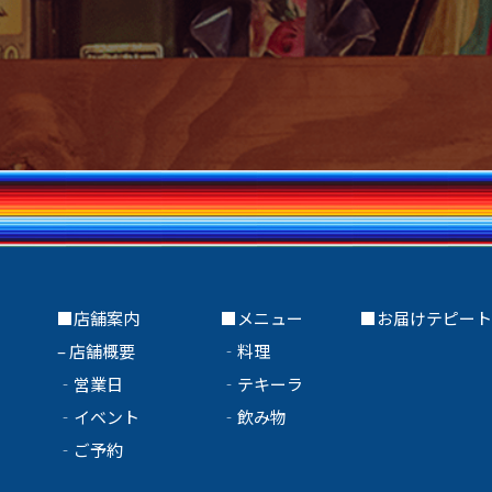
■店舗案内
■メニュー
■
お届けテピー
–
店舗概要
‐
料理
‐
営業日
‐
テキーラ
‐
イベント
‐
飲み物
‐
ご予約