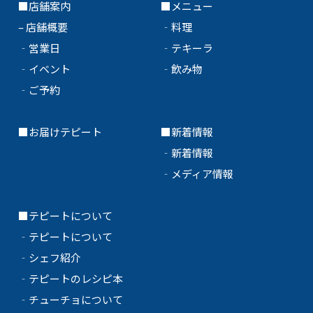
■店舗案内
■メニュー
–
店舗概要
‐
料理
‐
営業日
‐
テキーラ
‐
イベント
‐
飲み物
‐
ご予約
■
お届けテピート
■新着情報
‐
新着情報
‐
メディア情報
■テピートについて
‐
テピートについて
‐
シェフ紹介
‐
テピートのレシピ本
‐
チューチョについて