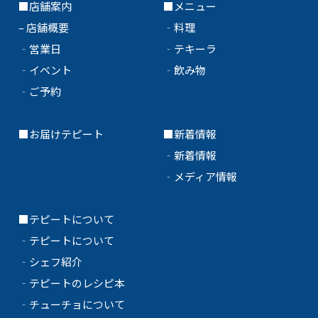
■店舗案内
■メニュー
–
店舗概要
‐
料理
‐
営業日
‐
テキーラ
‐
イベント
‐
飲み物
‐
ご予約
■
お届けテピート
■新着情報
‐
新着情報
‐
メディア情報
■テピートについて
‐
テピートについて
‐
シェフ紹介
‐
テピートのレシピ本
‐
チューチョについて